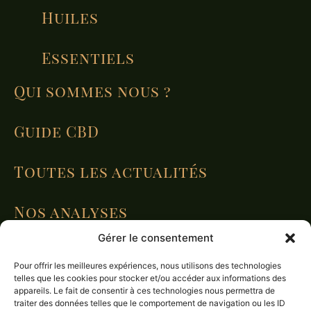
Huiles
Essentiels
Qui sommes nous ?
Guide CBD
Toutes les actualités
Nos analyses
Gérer le consentement
Mon compte
Pour offrir les meilleures expériences, nous utilisons des technologies
telles que les cookies pour stocker et/ou accéder aux informations des
appareils. Le fait de consentir à ces technologies nous permettra de
CGU
CGV
MENTIONS LÉGALES
traiter des données telles que le comportement de navigation ou les ID