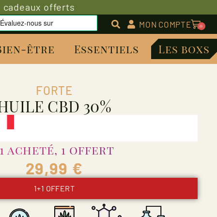
e cadeaux offerts
MON COMPTE
0
Bien-être
Essentiels
Les boxs
FORTE
HUILE CBD 30%
1 acheté, 1 offert
29,99
€
1+1 OFFERT