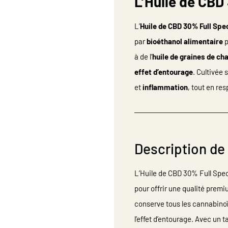
L’Huile de CB
L’
Huile de CBD 30% Full Sp
par
bioéthanol alimentaire
p
à de l’
huile de graines de ch
effet d’entourage
. Cultivée
et
inflammation
, tout en re
Description de
L’Huile de CBD 30% Full Spe
pour offrir une qualité premi
conserve tous les cannabinoï
l’effet d’entourage. Avec un 