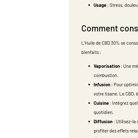
Usage
: Stress, doule
Comment conso
L’Huile de CBD 30% se conso
bienfaits :
Vaporisation
: Une mét
combustion.
Infusion
: Pour optimis
votre tisane. Le CBD, 
Cuisine
: Intégrez que
quotidien.
Diffusion
: Utilisez-l
profiter des effets rel