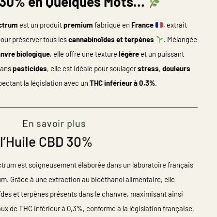
D 30% en Quelques Mots…
ectrum
est un produit
premium
fabriqué en
France
, extrait
our préserver tous les
cannabinoïdes et terpènes
. Mélangée
anvre biologique
, elle offre une texture
légère
et un puissant
 sans
pesticides
, elle est idéale pour soulager
stress
,
douleurs
spectant la législation avec un
THC inférieur à 0,3%
.
En savoir plus
 l’Huile CBD 30%
ctrum est soigneusement élaborée dans un laboratoire français
um. Grâce à une extraction au bioéthanol alimentaire, elle
des et terpènes présents dans le chanvre, maximisant ainsi
taux de THC inférieur à 0,3%, conforme à la législation française,