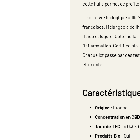
cette huile permet de profit
Le chanvre biologique utilis
françaises. Mélangée à de l’h
fluide et légère. Cette huile,
l’inflammation. Certifiée bio,
Chaque lot passe par des test
efficacité.
Caractéristiqu
Origine
: France
Concentration en CBD
Taux de THC
: < 0,3% (
Produits Bio
: Oui