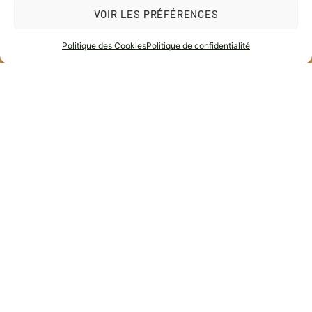
facebook/leclubcbd
VOIR LES PRÉFÉRENCES
https://www.instagram.com/le.club.cbd/
0
Politique des Cookies
Politique de confidentialité
(+33) 07 68 97 76 24
Vous pourriez en avoir
besoin ?
Découvrez une large gamme
de produits pour tous vos
besoins !