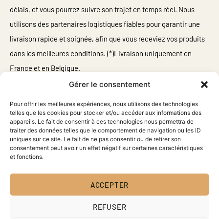
délais, et vous pourrez suivre son trajet en temps réel. Nous
utilisons des partenaires logistiques fiables pour garantir une
livraison rapide et soignée, afin que vous receviez vos produits
dans les meilleures conditions. (*)Livraison uniquement en
France et en Belgique.
Gérer le consentement
Pour offrir les meilleures expériences, nous utilisons des technologies
Un problème avec votre
telles que les cookies pour stocker et/ou accéder aux informations des
appareils. Le fait de consentir à ces technologies nous permettra de
livraison ?
traiter des données telles que le comportement de navigation ou les ID
uniques sur ce site. Le fait de ne pas consentir ou de retirer son
consentement peut avoir un effet négatif sur certaines caractéristiques
Notre équipe est à votre disposition pour toute assistance. Si
et fonctions.
vous avez des questions ou besoin d'aide, n'hésitez pas à nous
contacter. Nous nous engageons à répondre rapidement pour
ACCEPTER
vous offrir une expérience optimale.
REFUSER
sav@le-club-cbd.fr